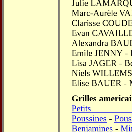
Julie LAMARQUE 
Marc-Aurèle VAL
Clarisse COUDER
Evan CAVAILLES 
Alexandra BAUER
Emile JENNY - B
Lisa JAGER - Be
Niels WILLEMS -
Elise BAUER - M
Grilles america
Petits P
Poussines
-
Pous
Benjamines
-
Mi