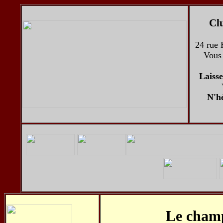
Clu
24 rue 
Vous 
Laisse
N'hé
Le champ