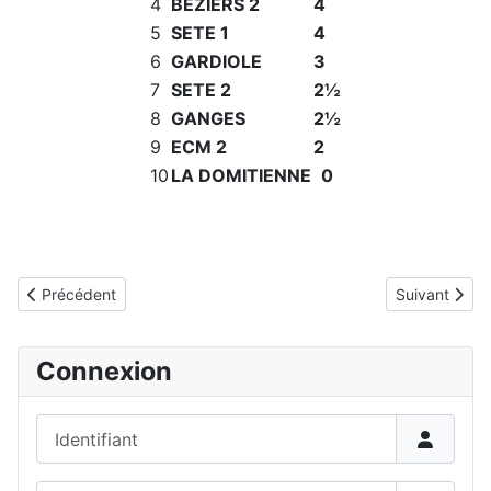
4
BEZIERS 2
4
5
SETE 1
4
6
GARDIOLE
3
7
SETE 2
2½
8
GANGES
2½
9
ECM 2
2
10
LA DOMITIENNE
0
Détails
Article précédent : Résultats championnat hérault rapide par éq
Article suiva
Précédent
Suivant
Connexion
Identifiant