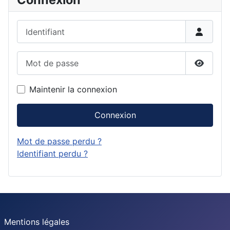
Identifiant
Mot de passe
Affiche
Maintenir la connexion
Connexion
Mot de passe perdu ?
Identifiant perdu ?
Mentions légales