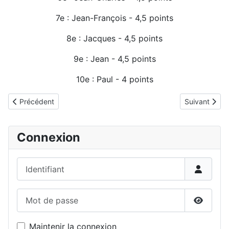
7e : Jean-François - 4,5 points
8e : Jacques - 4,5 points
9e : Jean - 4,5 points
10e : Paul - 4 points
Détails
Article précédent : Ronde 1 tournoi interne lent - appariements e
Article suiva
Précédent
Suivant
Connexion
Identifiant
Mot de passe
Affiche
Maintenir la connexion