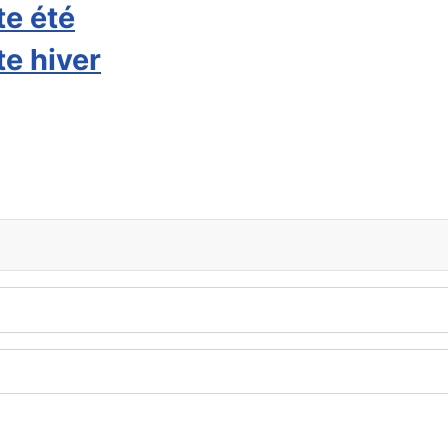
te été
te hiver