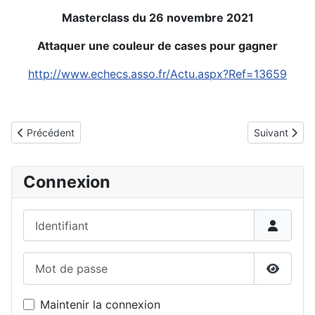
Masterclass du 26 novembre 2021
Attaquer une couleur de cases pour gagner
http://www.echecs.asso.fr/Actu.aspx?Ref=13659
Détails
Article précédent : Masterclass du 17.12.21
Article suiva
Précédent
Suivant
Connexion
Identifiant
Mot de passe
Affiche
Maintenir la connexion