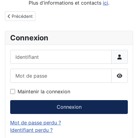
Plus d'informations et contacts
ici
.
Détails
Article précédent : DIFFE : 22-23 juin 2019 à Montpellier
Précédent
Connexion
Identifiant
Mot de passe
Affiche
Maintenir la connexion
Connexion
Mot de passe perdu ?
Identifiant perdu ?