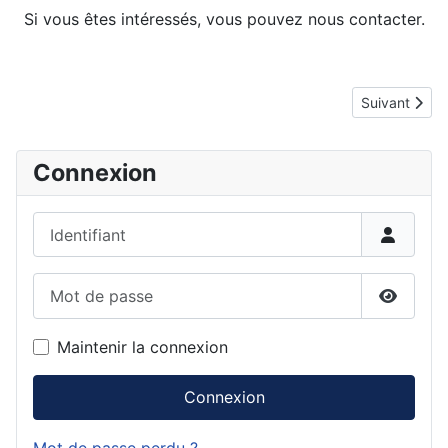
Si vous êtes intéressés, vous pouvez nous contacter.
Détails
Article suiva
Suivant
Connexion
Identifiant
Mot de passe
Affiche
Maintenir la connexion
Connexion
Mot de passe perdu ?